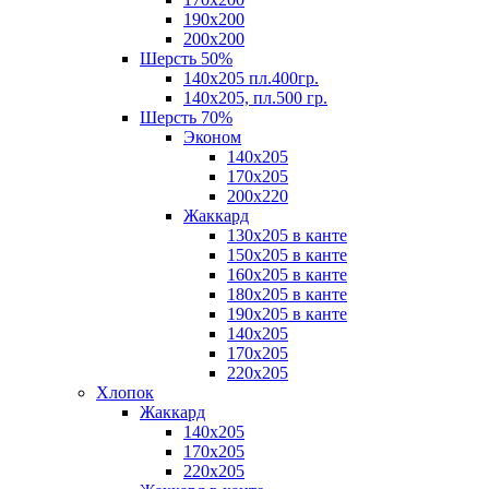
190х200
200х200
Шерсть 50%
140х205 пл.400гр.
140х205, пл.500 гр.
Шерсть 70%
Эконом
140х205
170х205
200х220
Жаккард
130х205 в канте
150х205 в канте
160х205 в канте
180х205 в канте
190х205 в канте
140х205
170х205
220х205
Хлопок
Жаккард
140x205
170х205
220х205