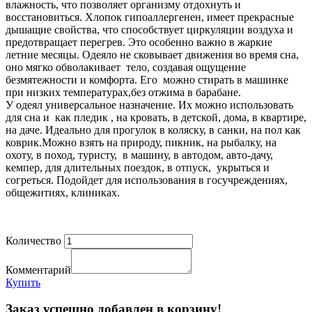
влажность, что позволяет организму отдохнуть и
восстановиться. Хлопок гипоаллергенен, имеет прекрасные
дышащие свойства, что способствует циркуляции воздуха и
предотвращает перегрев. Это особенно важно в жаркие
летние месяцы. Одеяло не сковывает движения во время сна,
оно мягко обволакивает тело, создавая ощущение
безмятежности и комфорта. Его можно стирать в машинке
при низких температурах,без отжима в барабане.
У одеял универсальное назначение. Их можно использовать
для сна и как пледик , на кровать, в детской, дома, в квартире,
на даче. Идеально для прогулок в коляску, в санки, на пол как
коврик.Можно взять на природу, пикник, на рыбалку, на
охоту, в поход, туристу, в машину, в автодом, авто-дачу,
кемпер, для длительных поездок, в отпуск, укрыться и
согреться. Подойдет для использования в госучреждениях,
общежитиях, клиниках.
Количество
Комментарий
Купить
Заказ успешно добавлен в корзину!