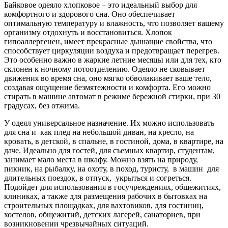
Байковое одеяло хлопковое – это идеальный выбор для
комфортного и здорового сна. Оно обеспечивает
оптимальную температуру и влажность, что позволяет вашему
организму отдохнуть и восстановиться. Хлопок
гипоаллергенен, имеет прекрасные дышащие свойства, что
способствует циркуляции воздуха и предотвращает перегрев.
Это особенно важно в жаркие летние месяцы или для тех, кто
склонен к ночному потоотделению. Одеяло не сковывает
движения во время сна, оно мягко обволакивает ваше тело,
создавая ощущение безмятежности и комфорта. Его можно
стирать в машине автомат в режиме бережной стирки, при 30
градусах, без отжима.
У одеял универсальное назначение. Их можно использовать
для сна и как плед на небольшой диван, на кресло, на
кровать, в детской, в спальне, в гостиной, дома, в квартире, на
даче. Идеально для гостей, для съемных квартир, студентам,
занимает мало места в шкафу. Можно взять на природу,
пикник, на рыбалку, на охоту, в поход, туристу, в машин для
длительных поездок, в отпуск, укрыться и согреться.
Подойдет для использования в госучреждениях, общежитиях,
клиниках, а также для размещения рабочих в бытовках на
строительных площадках, для вахтовиков, для гостиниц,
хостелов, общежитий, детских лагерей, санаториев, при
возникновении чрезвычайных ситуаций.