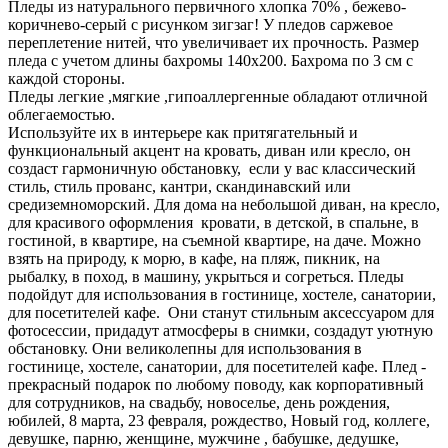
Пледы из натурального первичного хлопка 70% , бежево-
коричнево-серый с рисунком зигзаг! У пледов саржевое
переплетение нитей, что увеличивает их прочность. Размер
пледа с учетом длины бахромы 140х200. Бахрома по 3 см с
каждой стороны.
Пледы легкие ,мягкие ,гипоаллергенные обладают отличной
облегаемостью.
Используйте их в интерьере как притягательный и
функциональный акцент на кровать, диван или кресло, он
создаст гармоничную обстановку, если у вас классический
стиль, стиль прованс, кантри, скандинавский или
средиземноморский. Для дома на небольшой диван, на кресло,
для красивого оформления кровати, в детской, в спальне, в
гостиной, в квартире, на съемной квартире, на даче. Можно
взять на природу, к морю, в кафе, на пляж, пикник, на
рыбалку, в поход, в машину, укрыться и согреться. Пледы
подойдут для использования в гостинице, хостеле, санатории,
для посетителей кафе. Они станут стильным аксессуаром для
фотосессии, придадут атмосферы в снимки, создадут уютную
обстановку. Они великолепны для использования в
гостинице, хостеле, санатории, для посетителей кафе. Плед -
прекрасный подарок по любому поводу, как корпоративный
для сотрудников, на свадьбу, новоселье, день рождения,
юбилей, 8 марта, 23 февраля, рождество, Новый год, коллеге,
девушке, парню, женщине, мужчине , бабушке, дедушке,