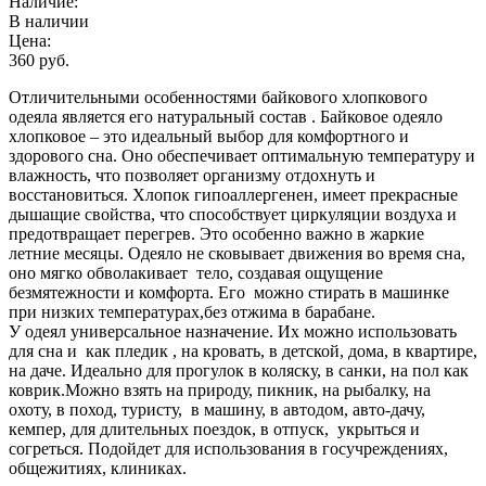
Наличие:
В наличии
Цена:
360 руб.
Отличительными особенностями байкового хлопкового
одеяла является его натуральный состав . Байковое одеяло
хлопковое – это идеальный выбор для комфортного и
здорового сна. Оно обеспечивает оптимальную температуру и
влажность, что позволяет организму отдохнуть и
восстановиться. Хлопок гипоаллергенен, имеет прекрасные
дышащие свойства, что способствует циркуляции воздуха и
предотвращает перегрев. Это особенно важно в жаркие
летние месяцы. Одеяло не сковывает движения во время сна,
оно мягко обволакивает тело, создавая ощущение
безмятежности и комфорта. Его можно стирать в машинке
при низких температурах,без отжима в барабане.
У одеял универсальное назначение. Их можно использовать
для сна и как пледик , на кровать, в детской, дома, в квартире,
на даче. Идеально для прогулок в коляску, в санки, на пол как
коврик.Можно взять на природу, пикник, на рыбалку, на
охоту, в поход, туристу, в машину, в автодом, авто-дачу,
кемпер, для длительных поездок, в отпуск, укрыться и
согреться. Подойдет для использования в госучреждениях,
общежитиях, клиниках.